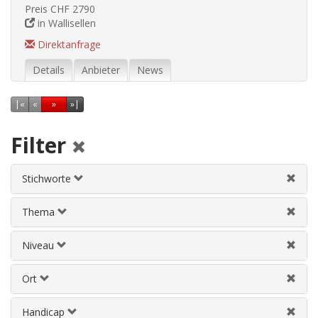
Preis CHF 2790
in Wallisellen
Direktanfrage
Details
Anbieter
News
Erste Seite
Vorherige Seite
Nächste Seite
Letzte Seite
|
«
«
»
»|
Filter
Stichworte
Thema
Niveau
Ort
Handicap