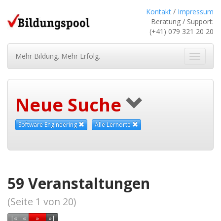
Kontakt
/
Impressum
Beratung / Support:
(+41) 079 321 20 20
Mehr Bildung. Mehr Erfolg.
Navigat
ein-/au
Neue Suche
Software Engineering
Alle Lernorte
59 Veranstaltungen
(Seite 1 von 20)
Erste Seite
Vorherige Seite
Nächste Seite
Letzte Seite
|
«
«
»
»|