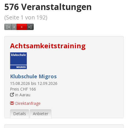
576 Veranstaltungen
(Seite 1 von 192)
Erste Seite
Vorherige Seite
Nächste Seite
Letzte Seite
|
«
«
»
»|
Achtsamkeitstraining
Klubschule Migros
15.08.2026 bis 12.09.2026
Preis CHF 166
in Aarau
Direktanfrage
Details
Anbieter