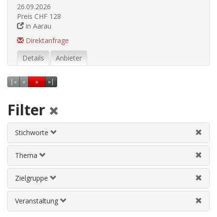
26.09.2026
Preis CHF 128
in Aarau
Direktanfrage
Details
Anbieter
Erste Seite
Vorherige Seite
Nächste Seite
Letzte Seite
|
«
«
»
»|
Filter
Stichworte
Thema
Zielgruppe
Veranstaltung