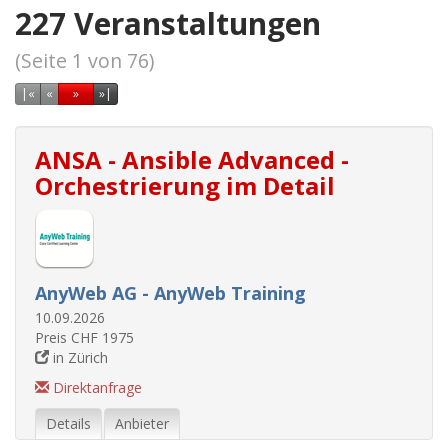
227 Veranstaltungen
(Seite 1 von 76)
Erste Seite
Vorherige Seite
Nächste Seite
Letzte Seite
|
«
«
»
»|
ANSA - Ansible Advanced -
Orchestrierung im Detail
AnyWeb AG - AnyWeb Training
10.09.2026
Preis CHF 1975
in Zürich
Direktanfrage
Details
Anbieter