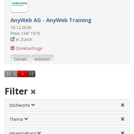
AnyWeb AG - AnyWeb Training
10.12.2026
Preis CHF 1975
in Zürich
Direktanfrage
Details
Anbieter
Erste Seite
Vorherige Seite
Nächste Seite
Letzte Seite
|
«
«
»
»|
Filter
Stichworte
Thema
Veranstaltung